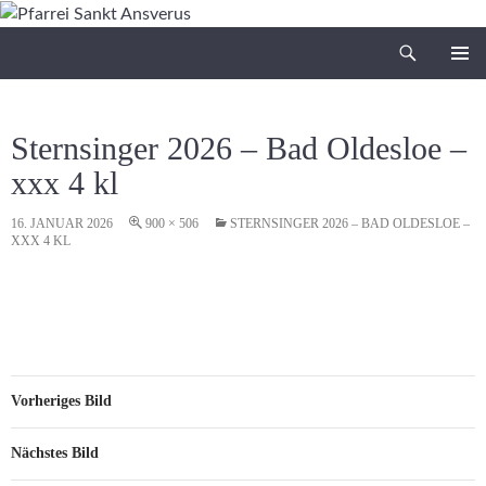
Zum
Inhalt
Suchen
Pfarrei Sankt Ansverus
springen
PRIMÄR
MENÜ
Sternsinger 2026 – Bad Oldesloe –
xxx 4 kl
16. JANUAR 2026
900 × 506
STERNSINGER 2026 – BAD OLDESLOE –
XXX 4 KL
Vorheriges Bild
Nächstes Bild