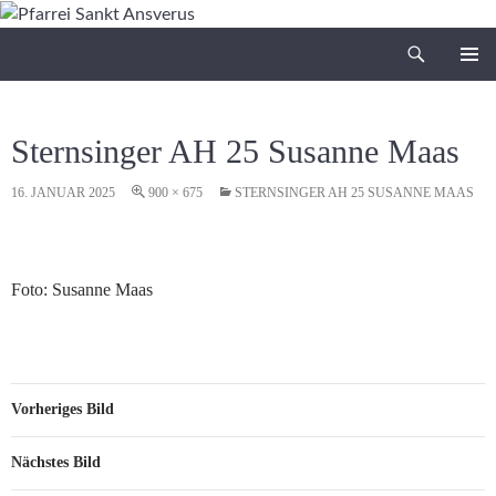
Zum
Inhalt
Suchen
Pfarrei Sankt Ansverus
springen
PRIMÄR
MENÜ
Sternsinger AH 25 Susanne Maas
16. JANUAR 2025
900 × 675
STERNSINGER AH 25 SUSANNE MAAS
Foto: Susanne Maas
Vorheriges Bild
Nächstes Bild