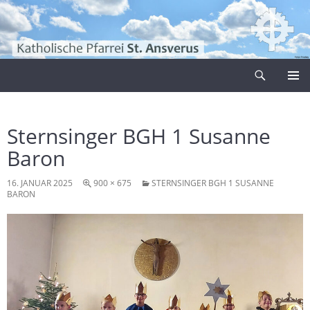
Zum
Inhalt
springen
Suchen
Pfarrei Sankt Ansverus
PRIMÄR
MENÜ
Sternsinger BGH 1 Susanne
Baron
16. JANUAR 2025
900 × 675
STERNSINGER BGH 1 SUSANNE
BARON