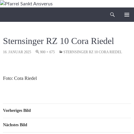
Zum
Inhalt
Suchen
Pfarrei Sankt Ansverus
springen
PRIMÄR
MENÜ
Sternsinger RZ 10 Cora Riedel
16. JANUAR 2025
900 × 675
STERNSINGER RZ 10 CORA RIEDEL
Foto: Cora Riedel
Vorheriges Bild
Nächstes Bild