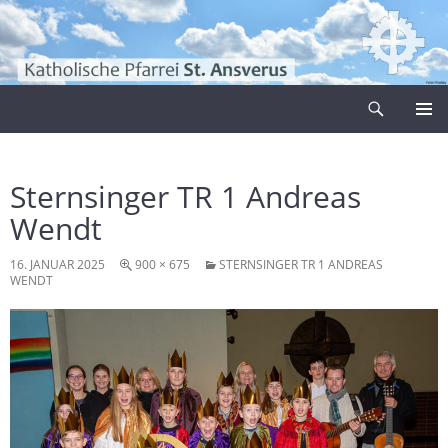
Zum
Inhalt
springen
Suchen
Pfarrei Sankt Ansverus
PRIMÄR
MENÜ
Sternsinger TR 1 Andreas
Wendt
16. JANUAR 2025
900 × 675
STERNSINGER TR 1 ANDREAS
WENDT