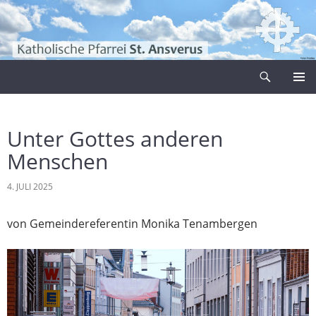
Zum
Inhalt
springen
Suchen
Pfarrei Sankt Ansverus
PRIMÄR
MENÜ
Unter Gottes anderen
Menschen
4. JULI 2025
von Gemeindereferentin Monika Tenambergen