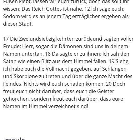
Füßen klebt,
lassen wir euch zurück;
doch das sollt ihr
wissen: Das Reich Gottes ist nahe.
12
Ich sage euch:
Sodom wird es an jenem Tag erträglicher ergehen
als
dieser Stadt.
17
Die Zweiundsiebzig kehrten zurück und sagten voller
Freude:
Herr, sogar die Dämonen sind uns i
n deinem
Namen untertan.
18
Da sagte er zu ihnen:
Ich sah den
Satan wie einen Blitz aus dem Himmel fallen.
19
Siehe,
ich habe euch die Vollmacht gegeben,
auf Schlangen
und Skorpione zu treten
und über die ganze Macht des
Feindes.
Nichts wird euch schaden können.
20
Doch
freut euch nicht darüber, dass euch die Geister
gehorchen,
sondern freut euch darüber,
dass eure
Namen im Himmel verzeichnet sind!