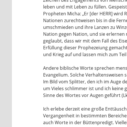
Zeichen des Engagements von Menschen
leben und mit Leben zu füllen. Gespeis
Propheten Micha: „Er [der HERR] wird 
Nationen zurechtweisen bis in die Fern
umschmieden und ihre Lanzen zu Winze
Nation gegen Nation, und sie erlernen n
geglaubt, dass wir mit dem Fall des Eis
Erfüllung dieser Prophezeiung gemach
und Krieg auf und lassen mich zum Teil 
Andere biblische Worte sprechen mensc
Evangelium. Solche Verhaltensweisen s
Im Bild vom Splitter, den ich im Auge 
um Vieles schlimmer ist und ich keine 
Sinne des Wortes vor Augen geführt (Lk
Ich erlebe derzeit eine große Enttäusc
Vergangenheit in bestimmten Bereichen
auch Worte in der Büttenpredigt. Vielle