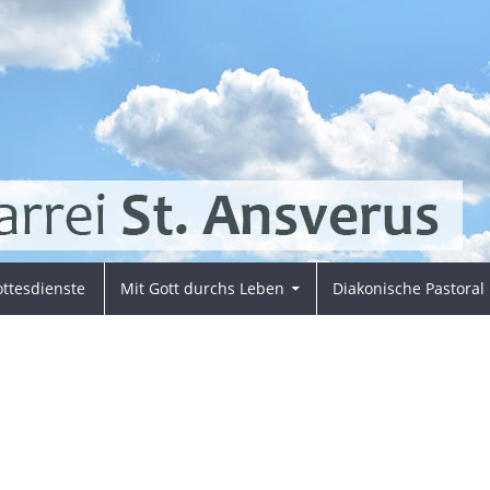
ttesdienste
Mit Gott durchs Leben
Diakonische Pastoral