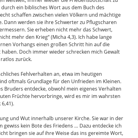
 weltweit, immer wieder die Friedensbotschaft zu
t durch ein biblisches Wort aus dem Buch des
Recht schaffen zwischen vielen Völkern und mächtige
e. Dann werden sie ihre Schwerter zu Pflugscharen
rmessern. Sie erheben nicht mehr das Schwert,
icht mehr den Krieg“ (Micha 4,3). Ich habe lange
ernen Vorhangs einen großen Schritt hin auf die
t haben. Doch immer wieder schrecken mich Gewalt
ratlos zurück.
hliches Fehlverhalten an, etwa im heutigen
ind oftmals Grundlage für den Unfrieden im Kleinen.
des Bruders entdecke, obwohl mein eigenes Verhalten
guten Früchte hervorbringe, wird es mir im wahrsten
 6,41).
hung und Wut innerhalb unserer Kirche. Sie war in der
 gewiss kein Bote des Friedens … Dazu entdecke ich
icht bringen sie auf ihre Weise das ins gereimte Wort,