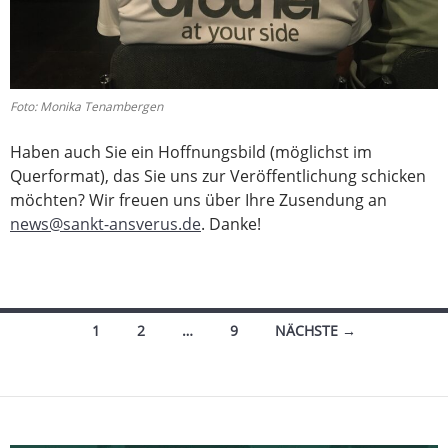
Foto: Monika Tenambergen
Haben auch Sie ein Hoffnungsbild (möglichst im
Querformat), das Sie uns zur Veröffentlichung schicken
möchten? Wir freuen uns über Ihre Zusendung an
news@sankt-ansverus.de
. Danke!
Beitragsnavigation
1
2
…
9
NÄCHSTE →