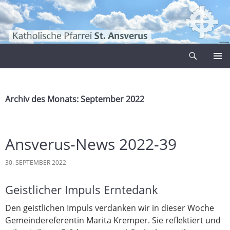
Zum
Inhalt
springen
Suchen
Pfarrei Sankt Ansverus
PRIMÄR
MENÜ
Archiv des Monats: September 2022
Ansverus-News 2022-39
30. SEPTEMBER 2022
Geistlicher Impuls Erntedank
Den geistlichen Impuls verdanken wir in dieser Woche
Gemeindereferentin Marita Kremper. Sie reflektiert und