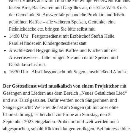
Bosco-Hauses aus Mölln und die Freiwillige Feuerwehr Einhaus
bieten Brot, Backwaren und Gegrilltes an, der Eine-Welt-Kreis
der Gemeinde St. Answer fair gehandelte Produkte und frisch
gebrühten Kaffee – alle weiteren Speisen, Getränke, eine
Picknickdecke etc. bringen Sie bitte selbst mit.
14:00 Uhr Festgottesdienst mit Erzbischof Stefan Heße.
Parallel findet ein Kindergottesdienst statt.
Anschließend Begegnung bei Kaffee und Kuchen auf der
Ansveruswiese – bitte bringen Sie auch dafür Speisen und
Getränke selbst mit.
16:30 Uhr Abschlussandacht mit Segen, anschließend Abreise
Der Gottesdienst wird musikalisch von einem Projektchor
mit
Gesängen und Liedern aus dem Bereich „Neues Geistliches Lied“
und aus Taizé gestaltet. Dafür werden noch Sängerinnen und
Sänger gesucht! Wer Freude hat am Singen (ob mit oder ohne
Chorerfahrung), ist herzlich zur Probe am Samstag, den 2.
September 2023 eingeladen. Probenort und -zeit werden noch
abgesprochen, sobald Rückmeldungen vorliegen. Bei Interesse bitte