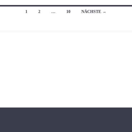
Beitragsnavigation
1
2
…
10
NÄCHSTE →