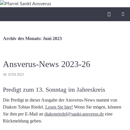
Zum
Inhalt
Suchen
Pfarrei Sankt Ansverus
springen
PRIMÄR
MENÜ
Archiv des Monats: Juni 2023
Ansverus-News 2023-26
30. JUNI 2023
Predigt zum 13. Sonntag im Jahreskreis
Die Predigt in dieser Ausgabe der Ansverus-News stammt von
Diakon Tobias Riedel.
Lesen Sie hier!
Wenn Sie mögen, können
Sie ihm per E-Mail an
diakonriedel@sankt-ansverus.de
eine
Rückmeldung geben.