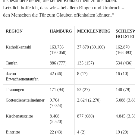
insbesondere denen, die keinen Kontakt mehr zu uns haben.
Letztlich hoffe ich, dass wir – bei allem Ringen und Umbruch –
den Menschen die Tür zum Glauben offenhalten können.“
REGION
HAMBURG
MECKLENBURG
SCHLESW
HOLSTEI
Katholikenzahl
163.756
37.870 (39.100)
162.870
(170.050)
(168.393)
Taufen
886 (777)
135 (157)
534 (436)
davon
42 (46)
8 (17)
16 (10)
Erwachsenentaufen
Trauungen
171 (94)
52 (27)
140 (79)
Gottesdienstteilnehmer
9.704
2.624 (2.270)
5.088 (3.8
(7.024)
Kirchenaustritte
8.408
877 (680)
4.845 (3.5
(5.520)
Eintritte
22 (43)
4 (2)
19 (20)