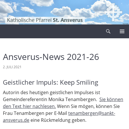
Zum
Inhalt
springen
Suchen
Pfarrei Sankt Ansverus
PRIMÄR
MENÜ
Ansverus-News 2021-26
2. JULI 2021
Geistlicher Impuls: Keep Smiling
Autorin des heutigen geistlichen Impulses ist
Gemeindereferentin Monika Tenambergen.
Sie können
den Text hier nachlesen.
Wenn Sie mögen, können Sie
Frau Tenambergen per E-Mail
tenambergen@sankt-
ansverus.de
eine Rückmeldung geben.