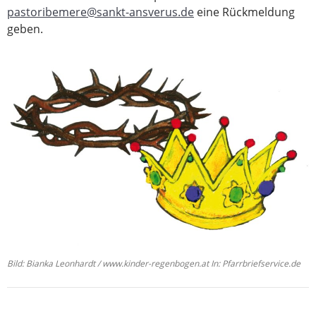
pastoribemere@sankt-ansverus.de
eine Rückmeldung
geben.
Bild: Bianka Leonhardt / www.kinder-regenbogen.at In: Pfarrbriefservice.de