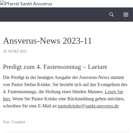
Zum
Inhalt
Suchen
Pfarrei Sankt Ansverus
springen
PRIMÄR
MENÜ
Ansverus-News 2023-11
18. MÄRZ 2023
Predigt zum 4. Fastensonntag – Laetare
Die Predigt in der heutigen Ausgabe der Ansverus-News stammt
von Pastor Stefan Krinke. Sie bezieht sich auf das Evangelium des
4. Fastensonntags, die Heilung eines blinden Mannes.
Lesen Sie
hier.
Wenn Sie Pastor Krinke eine Rückmeldung geben möchten,
schreiben Sie eine E-Mail an
pastorkrinke@sankt-ansverus.de
Foto: Unsplash