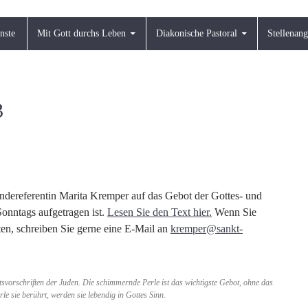
nste
Mit Gott durchs Leben
Diakonische Pastoral
Stellenan
3
indereferentin Marita Kremper auf das Gebot der Gottes- und
onntags aufgetragen ist.
Lesen Sie den Text hier.
Wenn Sie
n, schreiben Sie gerne eine E-Mail an
kremper@sankt-
svorschriften der Juden. Die schimmernde Perle ist das wichtigste Gebot, ohne das
le sie berührt, werden sie lebendig in Gottes Sinn.