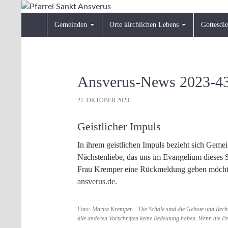
Zum
Inhalt
Suchen
Pfarrei Sankt Ansverus
Gemeinden
Orte kirchlichen Lebens
Gottesdie
springen
Ansverus-News 2023-4
27. OKTOBER 2023
Geistlicher Impuls
In ihrem geistlichen Impuls bezieht sich Geme
Nächstenliebe, das uns im Evangelium dieses S
Frau Kremper eine Rückmeldung geben möchte
ansverus.de
.
Foto: Marita Kremper – Die Schale sind die Gebote und Recht
alle anderen Vorschriften keine Bedeutung haben. Wenn die Per