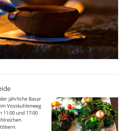
eide
er jährliche Basar
l im Vosskuhlenweg
n 11:00 und 17:00
ahlreichen
töbern.