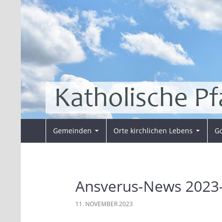
Zum
Inhalt
springen
Suchen
Pfarrei Sankt Ansverus
Gemeinden
Orte kirchlichen Lebens
Go
Ansverus-News 2023
11. NOVEMBER 2023