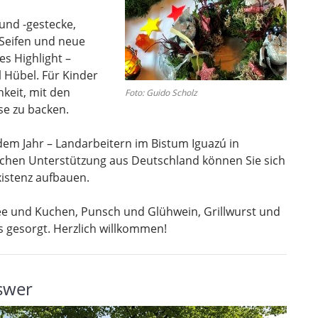
und -gestecke,
 Seifen und neue
s Highlight –
 Hübel. Für Kinder
hkeit, mit den
Foto: Guido Scholz
e zu backen.
dem Jahr – Landarbeitern im Bistum Iguazú in
lichen Unterstützung aus Deutschland können Sie sich
xistenz aufbauen.
ffee und Kuchen, Punsch und Glühwein, Grillwurst und
ns gesorgt. Herzlich willkommen!
nswer