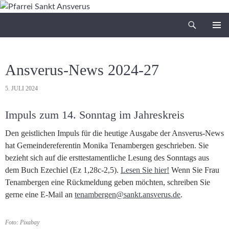
Zum
Inhalt
Suchen
Pfarrei Sankt Ansverus
springen
PRIMÄR
MENÜ
Ansverus-News 2024-27
5. JULI 2024
Impuls zum 14. Sonntag im Jahreskreis
Den geistlichen Impuls für die heutige Ausgabe der Ansverus-News
hat Gemeindereferentin Monika Tenambergen geschrieben. Sie
bezieht sich auf die ersttestamentliche Lesung des Sonntags aus
dem Buch Ezechiel (Ez 1,28c-2,5).
Lesen Sie hier!
Wenn Sie Frau
Tenambergen eine Rückmeldung geben möchten, schreiben Sie
gerne eine E-Mail an
tenambergen@sankt.ansverus.de
.
Foto: Pixabay