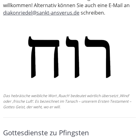
willkommen! Alternativ können Sie auch eine E-Mail an
diakonriedel@sankt-ansverus.de
schreiben.
Das hebräische weibliche Wort ‚Ruach‘ bedeutet wörtlich übersetzt ‚Wind‘
oder ‚frische Luft‘. Es bezeichnet im Tanach – unserem Ersten Testament –
Gottes Geist, der weht, wo er will.
Gottesdienste zu Pfingsten