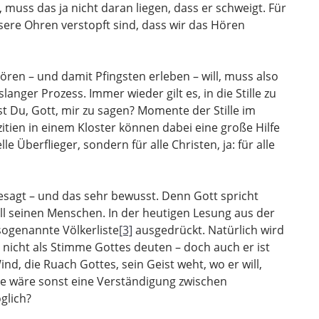
 muss das ja nicht daran liegen, dass er schweigt. Für
nsere Ohren verstopft sind, dass wir das Hören
ren – und damit Pfingsten erleben – will, muss also
anger Prozess. Immer wieder gilt es, in die Stille zu
st Du, Gott, mir zu sagen? Momente der Stille im
zitien in einem Kloster können dabei eine große Hilfe
lle Überflieger, sondern für alle Christen, ja: für alle
sagt – und das sehr bewusst. Denn Gott spricht
all seinen Menschen. In der heutigen Lesung aus der
sogenannte Völkerliste
[3]
ausgedrückt. Natürlich wird
nicht als Stimme Gottes deuten – doch auch er ist
nd, die Ruach Gottes, sein Geist weht, wo er will,
wie wäre sonst eine Verständigung zwischen
glich?