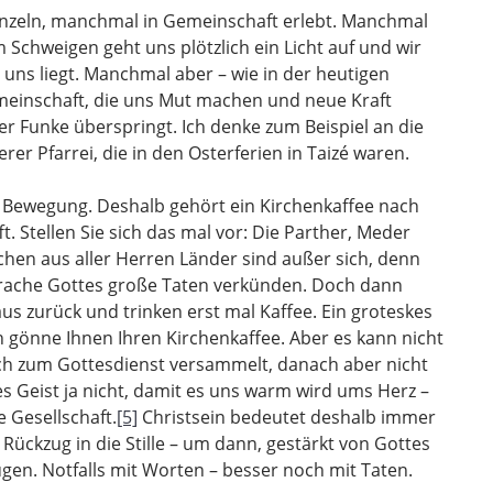
nzeln, manchmal in Gemeinschaft erlebt. Manchmal
, im Schweigen geht uns plötzlich ein Licht auf und wir
 uns liegt. Manchmal aber – wie in der heutigen
emeinschaft, die uns Mut machen und neue Kraft
er Funke überspringt. Ich denke zum Beispiel an die
er Pfarrei, die in den Osterferien in Taizé waren.
 Bewegung. Deshalb gehört ein Kirchenkaffee nach
. Stellen Sie sich das mal vor: Die Parther, Meder
chen aus aller Herren Länder sind außer sich, denn
sprache Gottes große Taten verkünden. Doch dann
us zurück und trinken erst mal Kaffee. Ein groteskes
Ich gönne Ihnen Ihren Kirchenkaffee. Aber es kann nicht
ich zum Gottesdienst versammelt, danach aber nicht
s Geist ja nicht, damit es uns warm wird ums Herz –
 Gesellschaft.
[5]
Christsein bedeutet deshalb immer
Rückzug in die Stille – um dann, gestärkt von Gottes
ugen. Notfalls mit Worten – besser noch mit Taten.