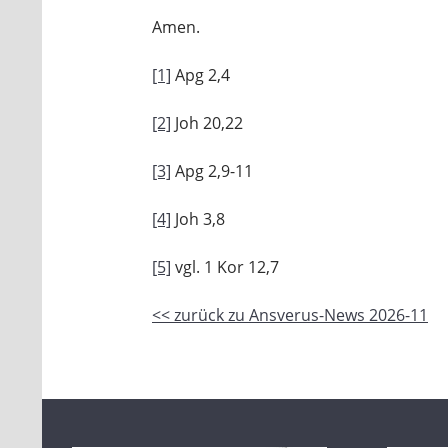
Amen.
[1]
Apg 2,4
[2]
Joh 20,22
[3]
Apg 2,9-11
[4]
Joh 3,8
[5]
vgl. 1 Kor 12,7
<< zurück zu Ansverus-News 2026-11