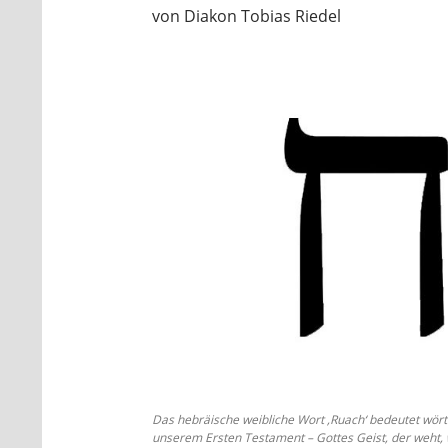
von Diakon Tobias Riedel
Das hebräische weibliche Wort ‚Ruach‘ bedeutet wörtli
unserem Ersten Testament – Gottes Geist, der weht, w