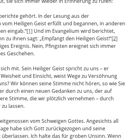
ut, sie sich immer wieder in Erinnerung zu rufen:
erichte gehört. In der Lesung aus der
n vom Heiligen Geist erfüllt und begannen, in anderen
nen eingab.“
[1]
Und im Evangelium wird berichtet,
n zu ihnen sagt: „Empfangt den Heiligen Geist!“
[2]
iges Ereignis. Nein, Pfingsten ereignet sich immer
ntes Geschehen.
sich mit. Sein Heiliger Geist spricht zu uns – er
t Weisheit und Einsicht, weist Wege zu Versöhnung
 uns? Wir können seine Stimme nicht hören, so wie Sie
eher durch einen neuen Gedanken zu uns, der auf
nere Stimme, die wir plötzlich vernehmen – durch
 zu lassen.
itgenossen vom Schweigen Gottes. Angesichts all
Tage habe sich Gott zurückgezogen und seine
 überlassen. Ich halte das für groben Unsinn. Wenn