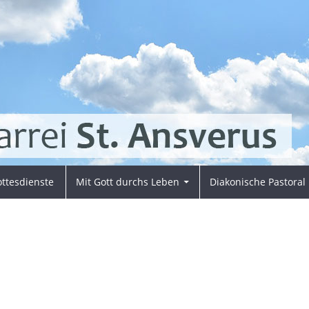
ttesdienste
Mit Gott durchs Leben
Diakonische Pastoral