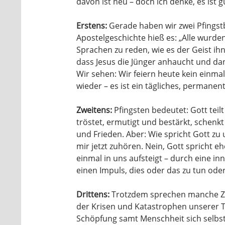
davon ist neu – doch ich denke, es ist g
Erstens:
Gerade haben wir zwei Pfingstb
Apostelgeschichte hieß es: „Alle wurde
Sprachen zu reden, wie es der Geist ih
dass Jesus die Jünger anhaucht und dan
Wir sehen: Wir feiern heute kein einmal
wieder – es ist ein tägliches, permane
Zweitens:
Pfingsten bedeutet: Gott teilt 
tröstet, ermutigt und bestärkt, schenk
und Frieden. Aber: Wie spricht Gott zu
mir jetzt zuhören. Nein, Gott spricht 
einmal in uns aufsteigt – durch eine in
einen Impuls, dies oder das zu tun oder
Drittens:
Trotzdem sprechen manche Ze
der Krisen und Katastrophen unserer 
Schöpfung samt Menschheit sich selbst