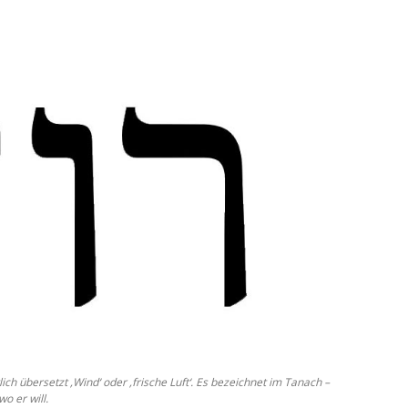
ch übersetzt ‚Wind‘ oder ‚frische Luft‘. Es bezeichnet im Tanach –
o er will.