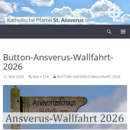
Zum
Inhalt
springen
Suchen
Pfarrei Sankt Ansverus
PRIMÄR
MENÜ
Button-Ansverus-Wallfahrt-
2026
12. MAI 2026
600 × 214
BUTTON-ANSVERUS-WALLFAHRT-2026