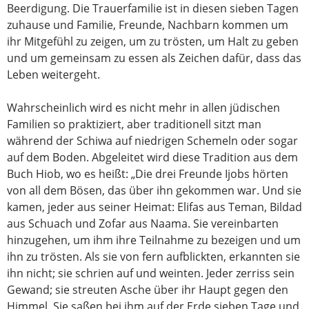
Beerdigung. Die Trauerfamilie ist in diesen sieben Tagen
zuhause und Familie, Freunde, Nachbarn kommen um
ihr Mitgefühl zu zeigen, um zu trösten, um Halt zu geben
und um gemeinsam zu essen als Zeichen dafür, dass das
Leben weitergeht.
Wahrscheinlich wird es nicht mehr in allen jüdischen
Familien so praktiziert, aber traditionell sitzt man
während der Schiwa auf niedrigen Schemeln oder sogar
auf dem Boden. Abgeleitet wird diese Tradition aus dem
Buch Hiob, wo es heißt: „Die drei Freunde Ijobs hörten
von all dem Bösen, das über ihn gekommen war. Und sie
kamen, jeder aus seiner Heimat: Elifas aus Teman, Bildad
aus Schuach und Zofar aus Naama. Sie vereinbarten
hinzugehen, um ihm ihre Teilnahme zu bezeigen und um
ihn zu trösten. Als sie von fern aufblickten, erkannten sie
ihn nicht; sie schrien auf und weinten. Jeder zerriss sein
Gewand; sie streuten Asche über ihr Haupt gegen den
Himmel. Sie saßen bei ihm auf der Erde sieben Tage und