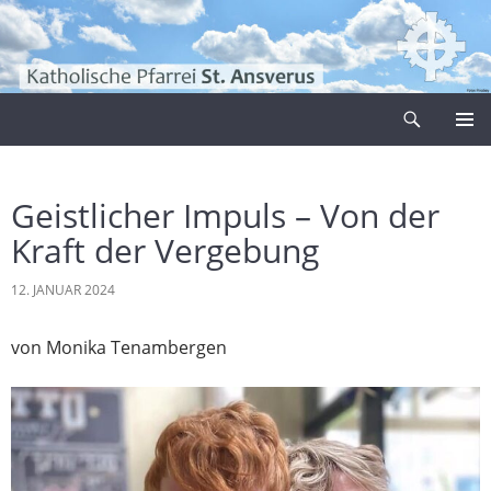
Zum
Inhalt
springen
Suchen
Pfarrei Sankt Ansverus
PRIMÄR
MENÜ
Geistlicher Impuls – Von der
Kraft der Vergebung
12. JANUAR 2024
von Monika Tenambergen