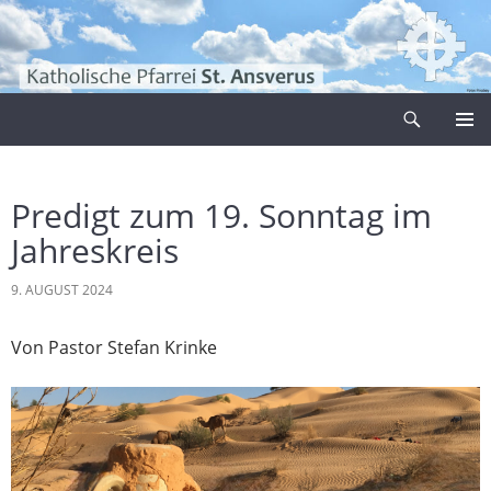
Zum
Inhalt
springen
Suchen
Pfarrei Sankt Ansverus
PRIMÄR
MENÜ
Predigt zum 19. Sonntag im
Jahreskreis
9. AUGUST 2024
Von Pastor Stefan Krinke