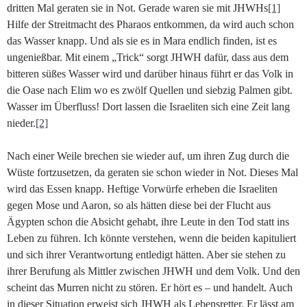
dritten Mal geraten sie in Not. Gerade waren sie mit JHWHs
[1]
Hilfe der Streitmacht des Pharaos entkommen, da wird auch schon
das Wasser knapp. Und als sie es in Mara endlich finden, ist es
ungenießbar. Mit einem „Trick“ sorgt JHWH dafür, dass aus dem
bitteren süßes Wasser wird und darüber hinaus führt er das Volk in
die Oase nach Elim wo es zwölf Quellen und siebzig Palmen gibt.
Wasser im Überfluss! Dort lassen die Israeliten sich eine Zeit lang
nieder.
[2]
Nach einer Weile brechen sie wieder auf, um ihren Zug durch die
Wüste fortzusetzen, da geraten sie schon wieder in Not. Dieses Mal
wird das Essen knapp. Heftige Vorwürfe erheben die Israeliten
gegen Mose und Aaron, so als hätten diese bei der Flucht aus
Ägypten schon die Absicht gehabt, ihre Leute in den Tod statt ins
Leben zu führen. Ich könnte verstehen, wenn die beiden kapituliert
und sich ihrer Verantwortung entledigt hätten. Aber sie stehen zu
ihrer Berufung als Mittler zwischen JHWH und dem Volk. Und den
scheint das Murren nicht zu stören. Er hört es – und handelt. Auch
in dieser Situation erweist sich JHWH als Lebensretter. Er lässt am