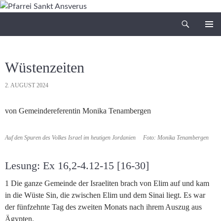
Zum
Inhalt
Suchen
Pfarrei Sankt Ansverus
springen
PRIMÄR
MENÜ
Wüstenzeiten
2. AUGUST 2024
von Gemeindereferentin Monika Tenambergen
Auf den Spuren des Volkes Israel im heutigen Jordanien Foto: Monika Tenambergen
Lesung: Ex 16,2-4.12-15 [16-30]
1 Die ganze Gemeinde der Israeliten brach von Elim auf und kam
in die Wüste Sin, die zwischen Elim und dem Sinai liegt. Es war
der fünfzehnte Tag des zweiten Monats nach ihrem Auszug aus
Ägypten.