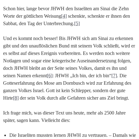
Schon hier, lange bevor JHWH den Israeliten am Sinai die Zehn
Worte der göttlichen Weisung
[4]
schenkte, schenkte er ihnen den
Sabbat, den Tag der Unterbrechung.
[5]
Und es kommt noch besser! Bis JHWH sich am Sinai zu erkennen
gibt und den unauflöslichen Bund mit seinem Volk schließt, wird er
es selbst auf dieses Ereignis vorbereiten. Es werden noch weitere
Notlagen und sogar eine kriegerische Auseinandersetzung folgen,
doch JHWH bleibt an der Seite seines Volkes, damit es ihn und
seinen Namen erkennt
[6]
: JHWH „Ich bin, der ich bin“
[7]
. Die
Gotteserfahrung des Mose am Dornbusch wird zur Erfahrung des
ganzen Volkes Israel. Gott ist kein Schlepper, sondern der gute
Hirte
[8]
der sein Volk durch alle Gefahren sicher ans Ziel bringt.
Ich frage mich, was dieser Text uns heute, mehr als 2500 Jahre
später, sagen kann. Vielleicht dies:
Die Israeliten mussten lernen JHWH zu vertrauen. – Damals wie