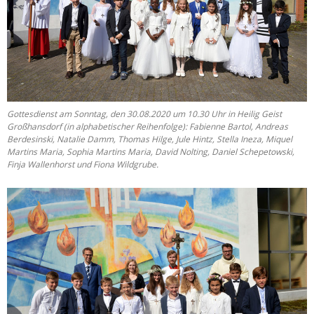
Gottesdienst am Sonntag, den 30.08.2020 um 10.30 Uhr in Heilig Geist
Großhansdorf (in alphabetischer Reihenfolge): Fabienne Bartol, Andreas
Berdesinski, Natalie Damm, Thomas Hilge, Jule Hintz, Stella Ineza, Miquel
Martins Maria, Sophia Martins Maria, David Nolting, Daniel Schepetowski,
Finja Wallenhorst und Fiona Wildgrube.