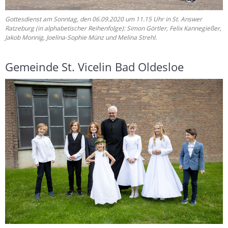
Gottesdienst am Sonntag, den 06.09.2020 um 11.15 Uhr in St. Answer
Ratzeburg (in alphabetischer Reihenfolge): Simon Görtler, Felix Kannegießer,
Jakob Monnig, Joelina-Sophie Münz und Melina Strehl.
Gemeinde St. Vicelin Bad Oldesloe