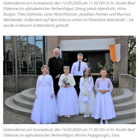
Gottesdienst am Sonnabend, den 12.09.2020 um 11.30 Uhr in St. Vicelin Bad
Oldesloe (in alphabetischer Reihenfolge): Georg Jakob Abendroth, Alina
Burger, Theo Dahncke, Lene Fleischfresser, Jonathan Pannes und Marinus
Wenderdel. Außerdem auf dem Foto zu sehen ist Florentine Abendroth – sie
wurde in diesem Gottesdienst getauft.
Gottesdienst am Sonnabend, den 19.09.2020 um 11.30 Uhr in St. Vicelin Bad
Oldesloe (in alphabetischer Reihenfolge): Alishia Papageorgiu, Sara