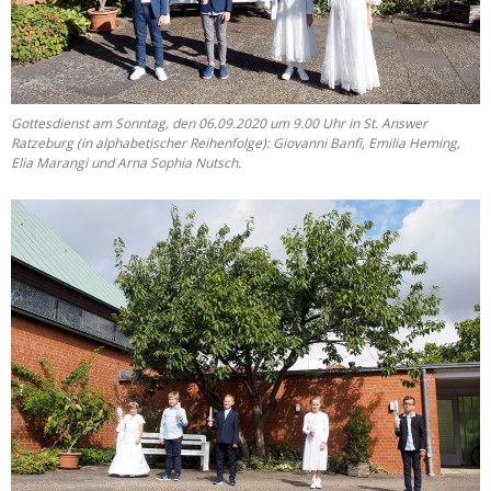
Gottesdienst am Sonntag, den 06.09.2020 um 9.00 Uhr in St. Answer
Ratzeburg (in alphabetischer Reihenfolge): Giovanni Banfi, Emilia Heming,
Elia Marangi und Arna Sophia Nutsch.