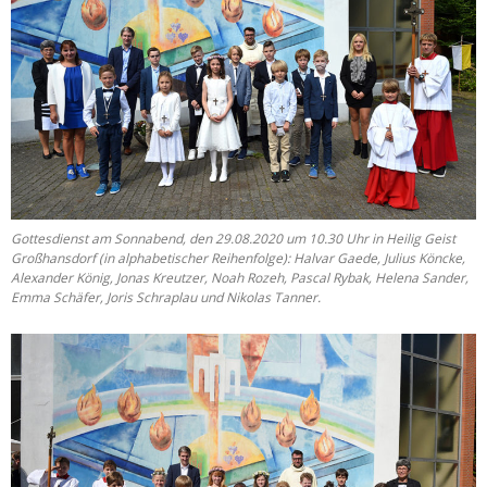
Gottesdienst am Sonnabend, den 29.08.2020 um 10.30 Uhr in Heilig Geist
Großhansdorf (in alphabetischer Reihenfolge): Halvar Gaede, Julius Köncke,
Alexander König, Jonas Kreutzer, Noah Rozeh, Pascal Rybak, Helena Sander,
Emma Schäfer, Joris Schraplau und Nikolas Tanner.