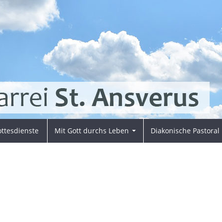
ttesdienste
Mit Gott durchs Leben
Diakonische Pastoral