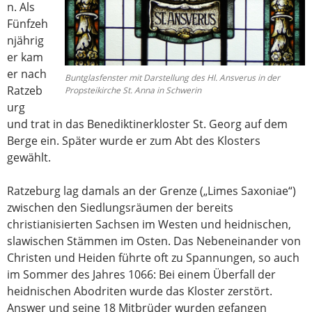
n. Als
Fünfzeh
njährig
er kam
er nach
Buntglasfenster mit Darstellung des Hl. Ansverus in der
Ratzeb
Propsteikirche St. Anna in Schwerin
urg
und trat in das Benediktinerkloster St. Georg auf dem
Berge ein. Später wurde er zum Abt des Klosters
gewählt.
Ratzeburg lag damals an der Grenze („Limes Saxoniae“)
zwischen den Siedlungsräumen der bereits
christianisierten Sachsen im Westen und heidnischen,
slawischen Stämmen im Osten. Das Nebeneinander von
Christen und Heiden führte oft zu Spannungen, so auch
im Sommer des Jahres 1066: Bei einem Überfall der
heidnischen Abodriten wurde das Kloster zerstört.
Answer und seine 18 Mitbrüder wurden gefangen