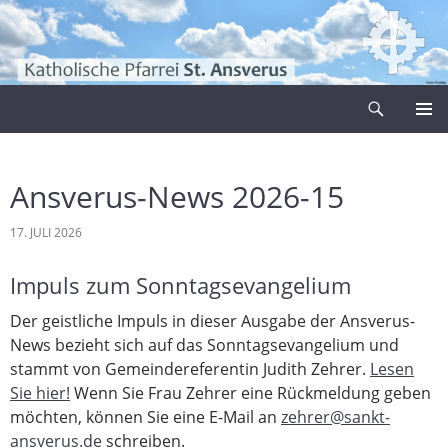
Zum
Inhalt
springen
Suchen
Pfarrei Sankt Ansverus
PRIMÄR
MENÜ
Ansverus-News 2026-15
17. JULI 2026
Impuls zum Sonntagsevangelium
Der geistliche Impuls in dieser Ausgabe der Ansverus-
News bezieht sich auf das Sonntagsevangelium und
stammt von Gemeindereferentin Judith Zehrer.
Lesen
Sie hier!
Wenn Sie Frau Zehrer eine Rückmeldung geben
möchten, können Sie eine E-Mail an
zehrer@sankt-
ansverus.de
schreiben.