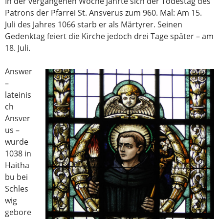
In der vergangenen Woche jährte sich der Todestag des
Patrons der Pfarrei St. Ansverus zum 960. Mal: Am 15.
Juli des Jahres 1066 starb er als Märtyrer. Seinen
Gedenktag feiert die Kirche jedoch drei Tage später – am
18. Juli.
Answer
–
lateinis
ch
Ansver
us –
wurde
1038 in
Haitha
bu bei
Schles
wig
gebore