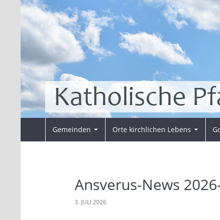
Zum
Inhalt
springen
Suchen
Pfarrei Sankt Ansverus
Gemeinden
Orte kirchlichen Lebens
Go
Ansverus-News 2026
3. JULI 2026