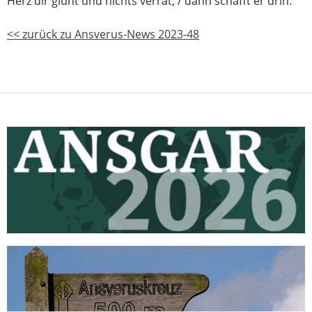
Herz dir glüht und nichts verrät, / dann schafft er drin.“
<< zurück zu Ansverus-News 2023-48