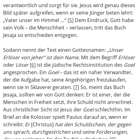
verantwortlich und sorgt für sie. Jesus wird genau dieses
Bild später aufgreifen, wenn er seine Jünger beten lehrt:
„Vater unser im Himmel …“
[5]
Dem Eindruck, Gott habe
sein Volk – die Menschheit – verlassen, tritt das Buch
Jesaja so entschieden entgegen.
Sodann nennt der Text einen Gottesnamen:
„Unser
Erlöser von jeher“ ist dein Name.
Mit dem Begriff
Erlöser
oder
Löser
[6]
ist die jüdische Rechtsinstitution des
Goel
angesprochen. Ein
Goel
– das ist ein naher Verwandter,
der die Aufgabe hat, seine Angehörigen freizukaufen,
wenn sie in Sklaverei geraten.
[7]
So, meint das Buch
Jesaja, sollten wir von Gott denken: Er ist einer, der die
Menschen in Freiheit setzt, ihre Schuld nicht anrechnet.
Aus christlicher Sicht ist Jesus der
Goel
schlechthin. Im
Brief an die Kolosser spielt Paulus darauf an, wenn er
schreibt:
Er
[Christus]
hat den Schuldschein, der gegen
uns sprach, durchgestrichen und seine Forderungen,