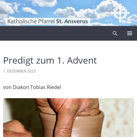
Zum
Inhalt
springen
Suchen
Pfarrei Sankt Ansverus
PRIMÄR
MENÜ
Predigt zum 1. Advent
1. DEZEMBER 2023
von Diakon Tobias Riedel