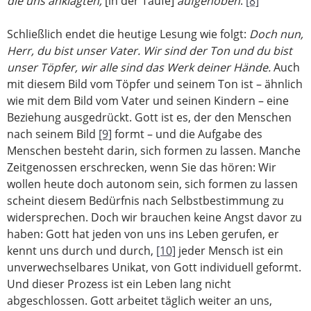
die uns anklagten,
[in der Taufe]
aufgehoben
.
[8]
Schließlich endet die heutige Lesung wie folgt:
Doch nun,
Herr, du bist unser Vater. Wir sind der Ton und du bist
unser Töpfer, wir alle sind das Werk deiner Hände.
Auch
mit diesem Bild vom Töpfer und seinem Ton ist – ähnlich
wie mit dem Bild vom Vater und seinen Kindern – eine
Beziehung ausgedrückt. Gott ist es, der den Menschen
nach seinem Bild
[9]
formt – und die Aufgabe des
Menschen besteht darin, sich formen zu lassen. Manche
Zeitgenossen erschrecken, wenn Sie das hören: Wir
wollen heute doch autonom sein, sich formen zu lassen
scheint diesem Bedürfnis nach Selbstbestimmung zu
widersprechen. Doch wir brauchen keine Angst davor zu
haben: Gott hat jeden von uns ins Leben gerufen, er
kennt uns durch und durch,
[10]
jeder Mensch ist ein
unverwechselbares Unikat, von Gott individuell geformt.
Und dieser Prozess ist ein Leben lang nicht
abgeschlossen. Gott arbeitet täglich weiter an uns,