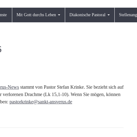
nste
Mit Gott durchs Leben
Diakonische Pastoral
Stellenan
6
verus-News
stammt von Pastor Stefan Krinke. Sie bezieht sich auf
er verlorenen Drachme (Lk 15,1-10). Wenn Sie mögen, können
eben:
pastorkrinke@sankt-ansverus.de