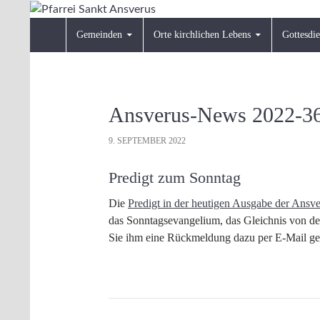
Zum
Inhalt
Suchen
Pfarrei Sankt Ansverus
Gemeinden
Orte kirchlichen Lebens
Gottesdie
springen
Ansverus-News 2022-3
9. SEPTEMBER 2022
Predigt zum Sonntag
Die
Predigt in der heutigen Ausgabe der Ans
das Sonntagsevangelium, das Gleichnis von d
Sie ihm eine Rückmeldung dazu per E-Mail g