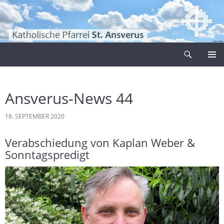
Zum
Inhalt
springen
Suchen
Pfarrei Sankt Ansverus
PRIMÄR
MENÜ
Ansverus-News 44
18. SEPTEMBER 2020
Verabschiedung von Kaplan Weber &
Sonntagspredigt