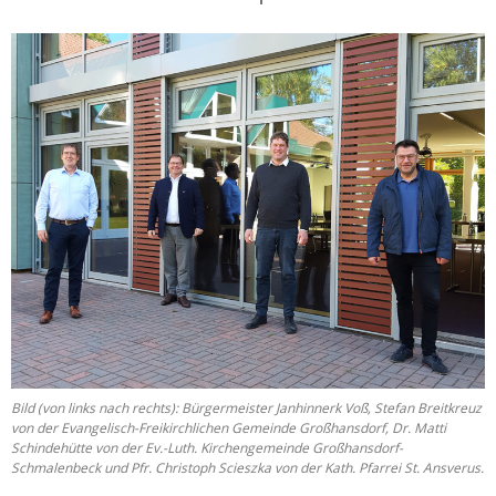
Bild (von links nach rechts): Bürgermeister Janhinnerk Voß, Stefan Breitkreuz
von der Evangelisch-Freikirchlichen Gemeinde Großhansdorf, Dr. Matti
Schindehütte von der Ev.-Luth. Kirchengemeinde Großhansdorf-
Schmalenbeck und Pfr. Christoph Scieszka von der Kath. Pfarrei St. Ansverus.